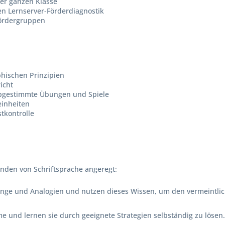
der ganzen Klasse
en Lernserver-Förderdiagnostik
Fördergruppen
hischen Prinzipien
icht
abgestimmte Übungen und Spiele
einheiten
tkontrolle
nden von Schriftsprache angeregt:
ge und Analogien und nutzen dieses Wissen, um den vermeintlic
e und lernen sie durch geeignete Strategien selbständig zu lösen.