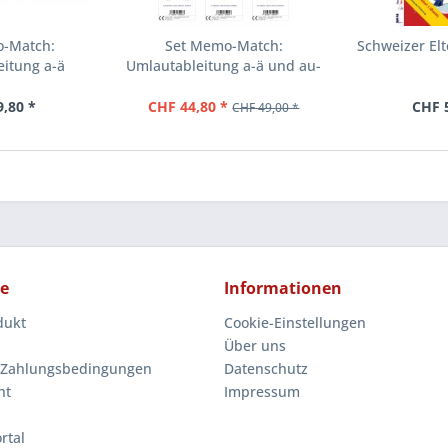
o-Match:
Set Memo-Match:
Schweizer El
eitung a-ä
Umlautableitung a-ä und au-
äu:...
9,80 *
CHF 44,80 *
CHF 5
CHF 49,00 *
ce
Informationen
dukt
Cookie-Einstellungen
Über uns
 Zahlungsbedingungen
Datenschutz
ht
Impressum
rtal