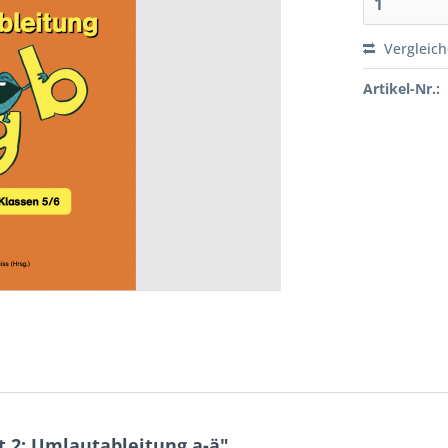
Vergleic
Artikel-Nr.:
 2: Umlautableitung a-ä"