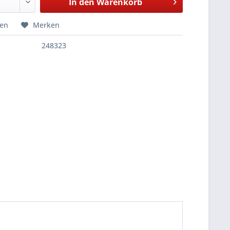
In den
Warenkorb
hen
Merken
248323