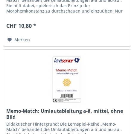
Match“ behandelt die Umlautableitungen a-ä und au-äu .
Sie hilft dabei, spielerisch das Prinzip der
Morphemkonstanz zu durchschauen und einzuüben: Nur
dann ist ä bzw. äu zu schreiben,...
CHF 10,80 *
Merken
Memo-Match: Umlautableitung a-ä, mittel, ohne
Bild
Didaktischer Hintergrund: Die Lernspiel-Reihe „Memo-
Match“ behandelt die Umlautableitungen a-ä und au-äu .