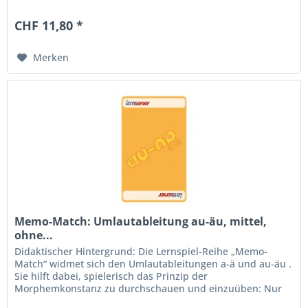
dann ist ä bzw. äu zu schreiben,...
CHF 11,80 *
Merken
Memo-Match: Umlautableitung au-äu, mittel,
ohne...
Didaktischer Hintergrund: Die Lernspiel-Reihe „Memo-
Match“ widmet sich den Umlautableitungen a-ä und au-äu .
Sie hilft dabei, spielerisch das Prinzip der
Morphemkonstanz zu durchschauen und einzuüben: Nur
dann ist ä bzw. äu zu schreiben,...