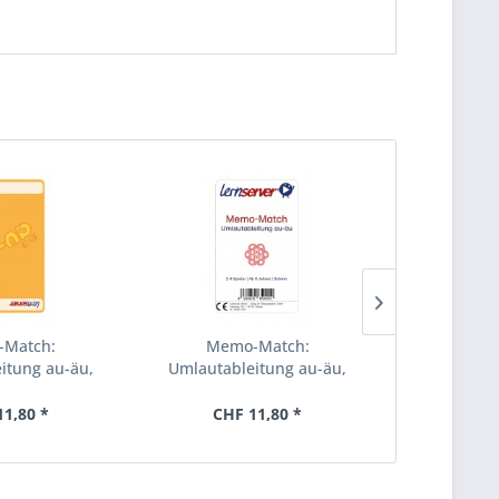
Match:
Memo-Match:
Set Me
itung au-äu,
Umlautableitung au-äu,
Umlautab
, ohne...
schwer, ohne...
1,80 *
CHF 11,80 *
CHF 