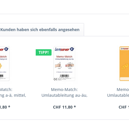
Kunden haben sich ebenfalls angesehen
TIPP!
Match:
Memo-Match:
Memo-
g a-ä, mittel,
Umlautableitung au-äu,
Umlautable
Bild
leicht, mit...
mittel
1,80 *
CHF 11,80 *
CHF 1