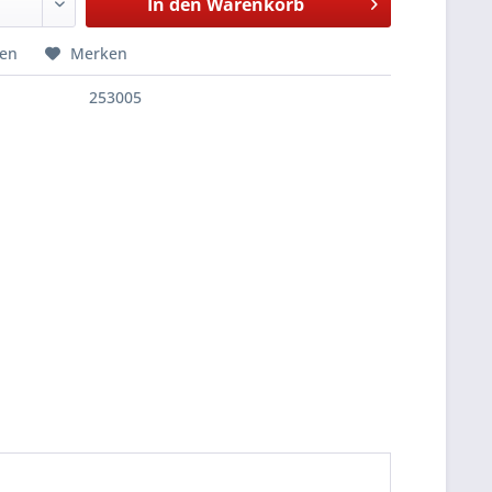
In den
Warenkorb
hen
Merken
253005