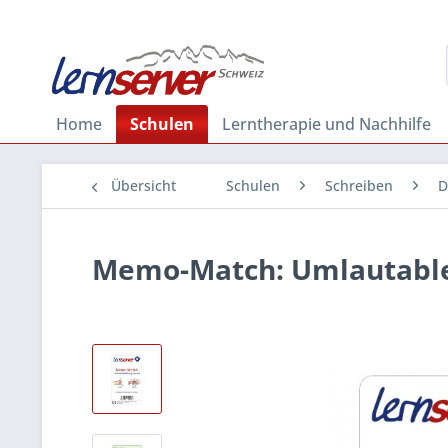
Home
Schulen
Lerntherapie und Nachhilfe
Übersicht
Schulen
Schreiben
D
Memo-Match: Umlautableit