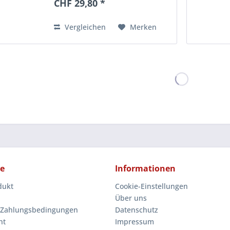
CHF 29,80 *
Förderstunde . Inhalt: Sie
erhalten die einfache ,
mittelschwere...
Vergleichen
Merken
ce
Informationen
dukt
Cookie-Einstellungen
Über uns
 Zahlungsbedingungen
Datenschutz
ht
Impressum