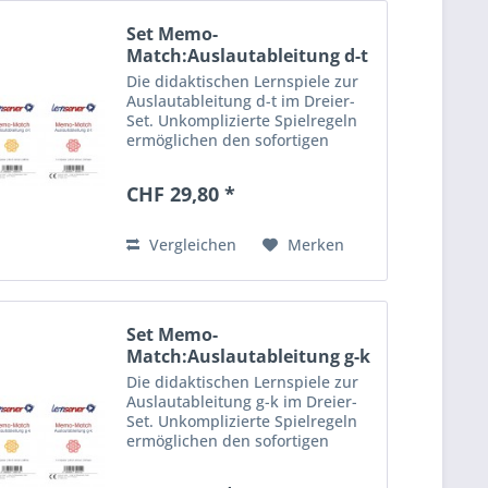
Set Memo-
Match:Auslautableitung d-t
Die didaktischen Lernspiele zur
Auslautableitung d-t im Dreier-
Set. Unkomplizierte Spielregeln
ermöglichen den sofortigen
Einsatz zuhause, im
Deutschunterricht und in der
CHF 29,80 *
Förderstunde . Inhalt: Sie
erhalten die einfache ,
mittelschwere...
Vergleichen
Merken
Set Memo-
Match:Auslautableitung g-k
Die didaktischen Lernspiele zur
Auslautableitung g-k im Dreier-
Set. Unkomplizierte Spielregeln
ermöglichen den sofortigen
Einsatz zuhause, im
Deutschunterricht und in der