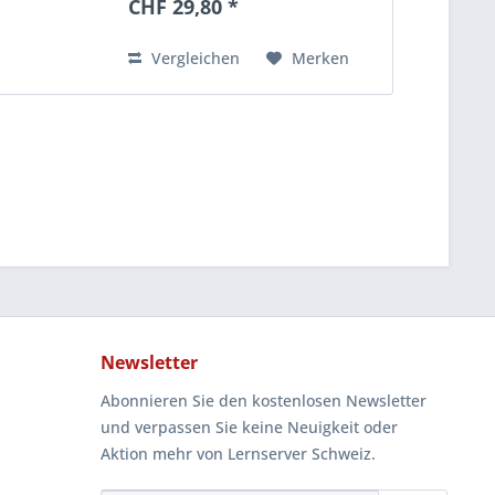
CHF 29,80 *
Förderstunde . Inhalt: Sie
erhalten die einfache ,
mittelschwere...
Vergleichen
Merken
Newsletter
Abonnieren Sie den kostenlosen Newsletter
und verpassen Sie keine Neuigkeit oder
Aktion mehr von Lernserver Schweiz.