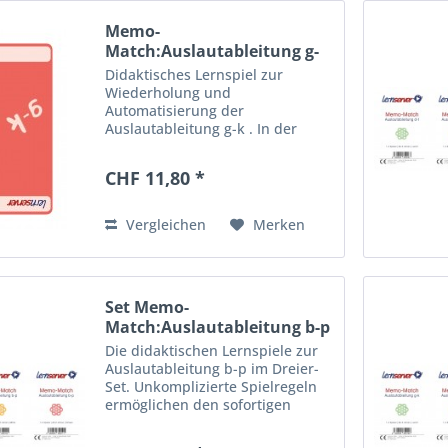
Memo-
Match:Auslautableitung g-
k, schwer
Didaktisches Lernspiel zur
Wiederholung und
Automatisierung der
Auslautableitung g-k . In der
schweren Version geht es um
ungebräuchlichere Wörter. Vier
CHF 11,80 *
Spielvorschläge ermöglichen den
abwechslungsreichen Einsatz
zuhause, im...
Vergleichen
Merken
Set Memo-
Match:Auslautableitung b-p
Die didaktischen Lernspiele zur
Auslautableitung b-p im Dreier-
Set. Unkomplizierte Spielregeln
ermöglichen den sofortigen
Einsatz zuhause, im
Deutschunterricht und in der