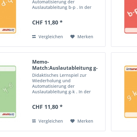
Automatisierung der
Auslautableitung b-p . In der
mittelschweren Version geht es
um ausgefallenere Wörter mit
CHF 11,80 *
teilweise anspruchsvollen
Ableitungen. Vier Spielvorschläge
ermöglichen den...
Vergleichen
Merken
Memo-
Match:Auslautableitung g-
k, leicht
Didaktisches Lernspiel zur
Wiederholung und
Automatisierung der
Auslautableitung g-k . In der
leichten Version geht es um
häufig vorkommende Wörter mit
CHF 11,80 *
einfachen Ableitungen. Vier
Spielvorschläge ermöglichen den
abwechslungsreichen...
Vergleichen
Merken