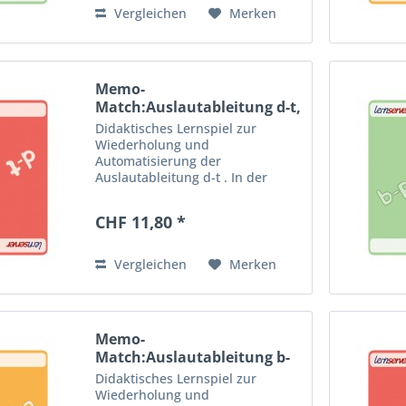
abwechslungsreichen...
Vergleichen
Merken
Memo-
Match:Auslautableitung d-t,
schwer
Didaktisches Lernspiel zur
Wiederholung und
Automatisierung der
Auslautableitung d-t . In der
schweren Version geht es auch
um ungebräuchlichere Wörter.
CHF 11,80 *
Vier Spielvorschläge ermöglichen
den abwechslungsreichen
Einsatz zuhause, im...
Vergleichen
Merken
Memo-
Match:Auslautableitung b-
p, mittel
Didaktisches Lernspiel zur
Wiederholung und