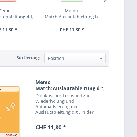
Memo-
Memo-
M
utableitung d-t,
Match:Auslautableitung b-
Match:Ausla
chwer
p, leicht
p, 
 11,80 *
CHF 11,80 *
CHF 
Sortierung:
Memo-
Match:Auslautableitung d-t,
mittel
Didaktisches Lernspiel zur
Wiederholung und
Automatisierung der
Auslautableitung d-t . In der
mittelschweren Version geht es
um ausgefallenere Wörter mit
CHF 11,80 *
teilweise anspruchsvollen
Ableitungen. Vier Spielvorschläge