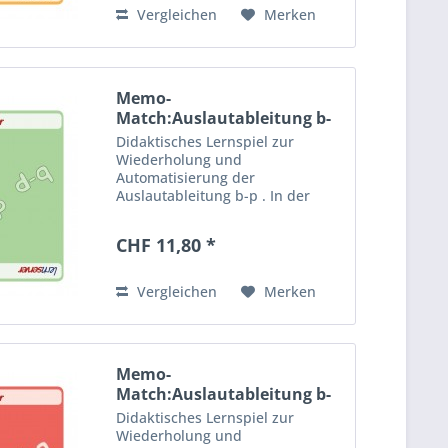
ermöglichen den...
Vergleichen
Merken
Memo-
Match:Auslautableitung b-
p, leicht
Didaktisches Lernspiel zur
Wiederholung und
Automatisierung der
Auslautableitung b-p . In der
leichten Version geht es um
häufig vorkommende Wörter mit
CHF 11,80 *
einfachen Ableitungen. Vier
Spielvorschläge ermöglichen den
abwechslungsreichen...
Vergleichen
Merken
Memo-
Match:Auslautableitung b-
p, schwer
Didaktisches Lernspiel zur
Wiederholung und