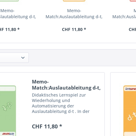
Memo-
Memo-
lautableitung d-t,
Match:Auslautableitung d-t,
Match:Ausla
leicht
mittel
s
F 11,80 *
CHF 11,80 *
CHF
Memo-
Match:Auslautableitung d-t,
leicht
Didaktisches Lernspiel zur
Wiederholung und
Automatisierung der
Auslautableitung d-t . In der
leichten Version geht es um
häufig vorkommmende Wörter
CHF 11,80 *
mit einfachen Ableitungen. Vier
Spielvorschläge ermöglichen den