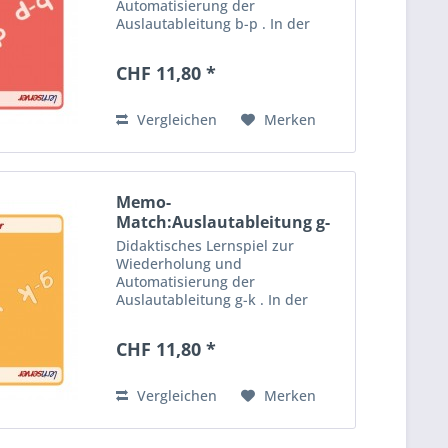
Automatisierung der
Auslautableitung b-p . In der
schweren Version geht es auch
um ungebräuchlichere Wörter.
CHF 11,80 *
Vier Spielvorschläge ermöglichen
den abwechslungsreichen
Einsatz zuhause, im...
Vergleichen
Merken
Memo-
Match:Auslautableitung g-
k, mittel
Didaktisches Lernspiel zur
Wiederholung und
Automatisierung der
Auslautableitung g-k . In der
mittelschweren Version geht es
um ausgefallenere Wörter mit
CHF 11,80 *
teilweise anspruchsvollen
Ableitungen. Vier Spielvorschläge
ermöglichen den...
Vergleichen
Merken