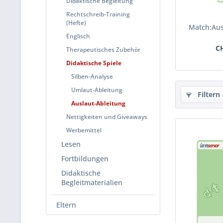
Didaktische Begleitung
Rechtschreib-Training
(Hefte)
Match:Aus
Englisch
CH
Therapeutisches Zubehör
Didaktische Spiele
Silben-Analyse
Umlaut-Ableitung
Filtern
Auslaut-Ableitung
Nettigkeiten und Giveaways
Werbemittel
Lesen
Fortbildungen
Didaktische
Begleitmaterialien
Eltern